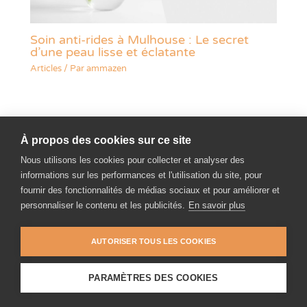
Soin anti-rides à Mulhouse : Le secret
d’une peau lisse et éclatante
Articles
/ Par
ammazen
À propos des cookies sur ce site
Nous utilisons les cookies pour collecter et analyser des
Laissez un avis
Paiement en ligne
Blog
informations sur les performances et l'utilisation du site, pour
fournir des fonctionnalités de médias sociaux et pour améliorer et
personnaliser le contenu et les publicités.
En savoir plus
AUTORISER TOUS LES COOKIES
Copyright © 2026 AmmaZen | AmmaZen - Massages bien-être à
Mulhouse (68) |
Laisser un avis
PARAMÈTRES DES COOKIES