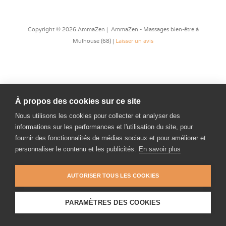
Copyright © 2026 AmmaZen | AmmaZen - Massages bien-être à
Mulhouse (68) |
Laisser un avis
À propos des cookies sur ce site
Nous utilisons les cookies pour collecter et analyser des
informations sur les performances et l'utilisation du site, pour
fournir des fonctionnalités de médias sociaux et pour améliorer et
personnaliser le contenu et les publicités.
En savoir plus
AUTORISER TOUS LES COOKIES
PARAMÈTRES DES COOKIES