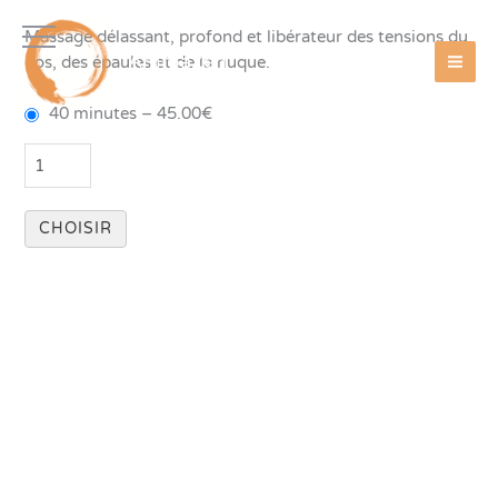
Aller
Massage délassant, profond et libérateur des tensions du
au
AmmaZen
dos, des épaules et de la nuque.
contenu
40 minutes
–
45.00€
CHOISIR
Laissez un avis
Paiement en ligne
Blog